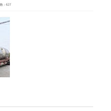
数：
627