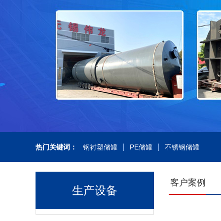
热门关键词：
钢衬塑储罐
PE储罐
不锈钢储罐
客户案例
生产设备