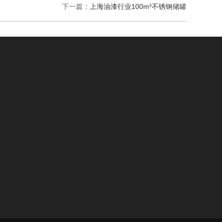
下一篇：
上海油漆行业100m³不锈钢储罐