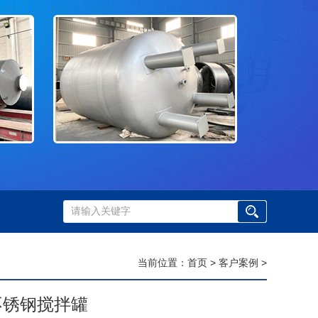
当前位置：
首页
>
客户案例
>
不锈钢搅拌罐