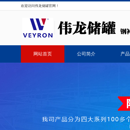
欢迎访问伟龙储罐官网！
网站首页
公司简介
产品