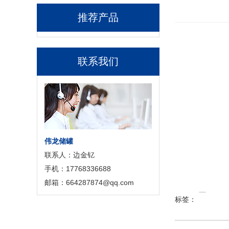
推荐产品
联系我们
伟龙储罐
联系人：边金钇
手机：17768336688
邮箱：664287874@qq.com
标签：