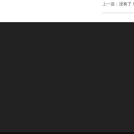
上一篇：
没有了
关于我们
产品中心
新
公司简介
钢衬塑储罐（立式/卧式）
公
企业文化
钢衬塑搅拌罐（反应釜）
行
钢衬塑离子交换柱
常