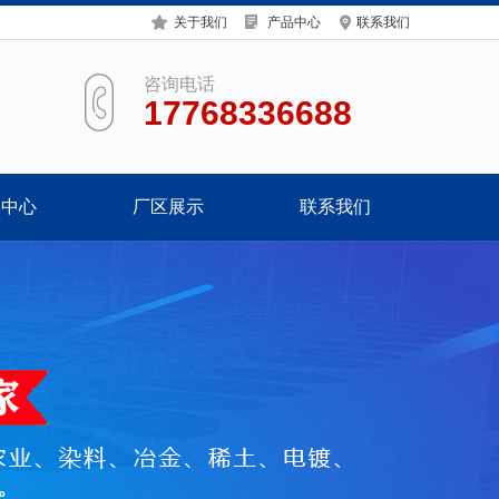
关于我们
产品中心
联系我们
咨询电话
17768336688
闻中心
厂区展示
联系我们