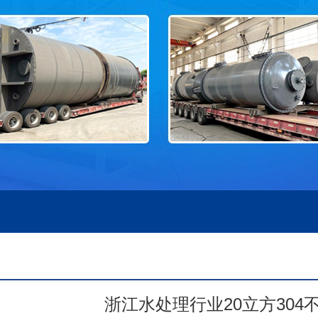
浙江水处理行业20立方304